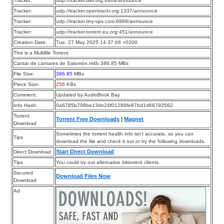
Tracker:
udp://tracker.dler.org:6969/announce
Tracker:
udp://tracker.opentrackr.org:1337/announce
Tracker:
udp://tracker.tiny-vps.com:6969/announce
Tracker:
udp://tracker.torrent.eu.org:451/announce
Creation Date:
Tue, 27 May 2025 14:37:06 +0200
This is a Multifile Torrent
Cantar de cantares de Salomón.m4b 386.85 MBs
File Size:
386.85
MBs
Piece Size:
256
KBs
Comment:
Updated by AudioBook Bay
Info Hash:
0a6785b708be13de24f01289fe87bd1d68793562
Torrent
Torrent Free Downloads
|
Magnet
Download
Sometimes the torrent health info isn’t accurate, so you can
Tips
download the file and check it out or try the following downloads.
Start Direct Download
Direct Download
Tips
You could try out alternative bittorrent clients.
Secured
Download Files Now
Download
Ad