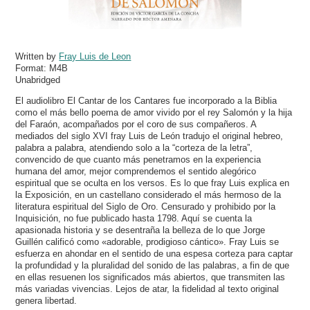
Written by
Fray Luis de Leon
Format:
M4B
Unabridged
El audiolibro El Cantar de los Cantares fue incorporado a la Biblia
como el más bello poema de amor vivido por el rey Salomón y la hija
del Faraón, acompañados por el coro de sus compañeros. A
mediados del siglo XVI fray Luis de León tradujo el original hebreo,
palabra a palabra, atendiendo solo a la “corteza de la letra”,
convencido de que cuanto más penetramos en la experiencia
humana del amor, mejor comprendemos el sentido alegórico
espiritual que se oculta en los versos. Es lo que fray Luis explica en
la Exposición, en un castellano considerado el más hermoso de la
literatura espiritual del Siglo de Oro. Censurado y prohibido por la
Inquisición, no fue publicado hasta 1798. Aquí se cuenta la
apasionada historia y se desentraña la belleza de lo que Jorge
Guillén calificó como «adorable, prodigioso cántico». Fray Luis se
esfuerza en ahondar en el sentido de una espesa corteza para captar
la profundidad y la pluralidad del sonido de las palabras, a fin de que
en ellas resuenen los significados más abiertos, que transmiten las
más variadas vivencias. Lejos de atar, la fidelidad al texto original
genera libertad.