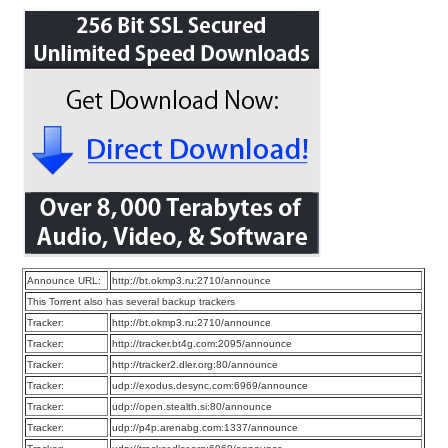
Announce URL:
http://bt.okmp3.ru:2710/announce
This Torrent also has several backup trackers
Tracker:
http://bt.okmp3.ru:2710/announce
Tracker:
http://tracker.bt4g.com:2095/announce
Tracker:
http://tracker2.dler.org:80/announce
Tracker:
udp://exodus.desync.com:6969/announce
Tracker:
udp://open.stealth.si:80/announce
Tracker:
udp://p4p.arenabg.com:1337/announce